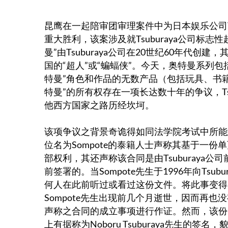
昆鹰在一起陪审团审理案件中为日本娱乐公司Tsuburaya
重大胜利，该案涉及就Tsuburaya公司标志
曼”由Tsuburaya公司在20世纪60年代
国的“超人”或“蝙蝠侠”。今天，奥特曼系列
特曼”角色和作品的无数产品（包括玩具、书籍
特曼”的所有权存在一项长达数十年的争议，Tsu
他西方国家之路历经坎坷。
该项争议之背景奇诡得如同法学院考试中所能想
位名为Sompote的泰籍人士声称其基于一份
部权利，其还声称该合同是由Tsuburaya公司前董事
前签署的。当Sompote先生于1996年向Tsu
何人在此前听过或看过这份文件。将此事变得更为
Sompote先生出现前几个月逝世，因而再也没
声称之合同的成立事项进行作证。然而，该份
上有据称为Noboru Tsuburaya先生的签名