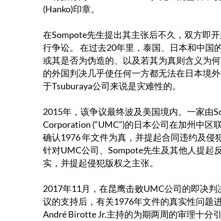
(Hanko)印章。
在Sompote先生提出其主张后不久，双方即开
行争讼。 在过去20年里，泰国、日本和中国
或其是否为伪造的、以及若其为真则含义为何
的外国判决几乎使任何一方都无法在日本境外
于Tsuburaya公司来说是灾难性的。
2015年，该争议最终波及美国境内。一家由So
Corporation (“UMC”)的日本公司在加州
确认1976 年文件为真，并提起合同违约及侵犯
针对UMC公司、Sompote先生及其他人提起
实，并提起侵犯版权之主张。
2017年11月，在昆鹰击败UMC公司的即
议的支持后，有关1976年文件的真实性问题
André Birotte Jr.主持的为期两周的