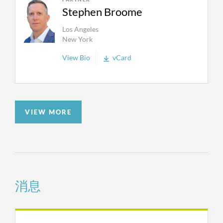
手的诉讼案件。
Stephen Broome
Los Angeles
昆鹰的破产与重组团队非常擅于通过全球性的和
New York
解帮助客户获得尽可能有利的结果。但昆鹰的独
特之处则在于可以为客户提供不同的、与清偿相
View Bio
vCard
关的诉讼方式作为客户可选的、获得赔偿的方
式。我们在以下类型的案件中有丰富的诉讼经
验：
VIEW MORE
规避诉讼
现金抵押争议
估值
占有财产债务人（DIP）的融资纠纷
消息
有争议性的破产财产确认
公司之间的纠纷