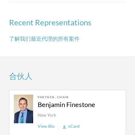
业务一样，我们在这一领域也代理为数不少的诉
讼案件，但我们通常会优先尝试采取商业手段解
Recent Representations
决争议。同时，无庸置疑的是，在代表客户谈判
时，我们在法庭上获得的声望和成就也是极具价
值的砝码。
了解我们最近代理的所有案件
我们常年在以下案件中为私募基金及对冲基金提
供代理，帮助他们尽可能地减少损失：
合伙人
存在争议的套利类投资
不良资产出售、分产及其他类型的移转；
PARTNER, CHAIR
竞争性股权收购（contested tender offers）
Benjamin Finestone
竞争性交换发行（contested exchange offers）
New York
正式破产程序
View Bio
vCard