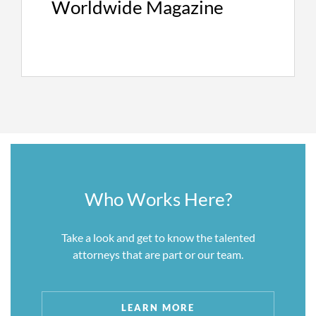
Worldwide Magazine
鹰没有公司法或金融法的业务团队，也就不会出
现立场冲突或“商业冲突”。我们的破产与重组业
务建立的基础在于我们相信在公司重组领域需要
知识能力及实战经验可以与大型商业律师事务所
匹敌，但又不必背负利益冲突问题的法律顾问。
Who Works Here?
Take a look and get to know the talented
attorneys that are part or our team.
LEARN MORE