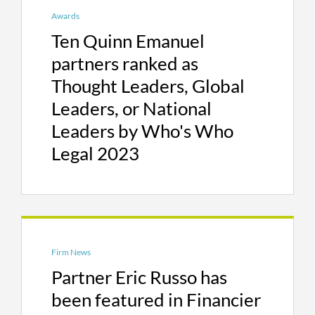
财产受托人责任及贷方责任诉讼
Awards
Ten Quinn Emanuel
审计责任诉讼
partners ranked as
欺诈性财产主张及
Thought Leaders, Global
帮助和教唆案件
Leaders, or National
当客户需要对抗大型商业银行或者全球主要会计
Leaders by Who's Who
师事务所时，通常会聘请昆鹰担任法律顾问。八
Legal 2023
年前，昆鹰曾作出一项重要决定：不再为经常在
破产案件中担任联合贷款、主要担保债权人代理
商的全球主要金融机构提供法律代理服务。因
此，昆鹰得以在无利益冲突的情况下起诉这些机
构－我们的确经常起诉这些机构。仅过去一年
中，昆鹰就通过和解及判决从这些大型银行为客
Firm News
户获得了超过200亿美元的赔偿金。
Partner Eric Russo has
been featured in Financier
最后，我们基本上不会面临利益冲突的情况。昆