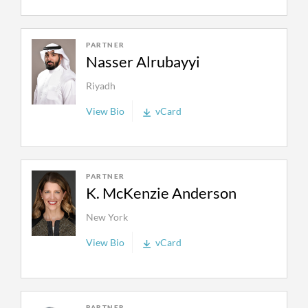
我们的团队经常为根据《破产与重组法》第11章
实施破产保护程序中的法定债权人委员会提供代
理，以诉讼或威胁诉讼的方式帮助他们获得最终
PARTNER
赔偿。
Nasser Alrubayyi
Riyadh
我们也在破产公司的律师出现利益冲突的问题
时，为占有财产的债务人及其董事和／或特别董
View Bio
vCard
事附属委员会提供法律建议。
在存在争议的清偿程序中，我们为破产财产管理
PARTNER
人及清算人提供代理。我们还时常代理破产财产
K. McKenzie Anderson
确认后诉讼信托（post-confirmation litigation
New York
trusts）或其他类似机构，以支持公司通过诉讼
或替代性争端解决机制寻求赔偿。
View Bio
vCard
当具体情况需要时，我们也会经常性的在寻求昆
鹰其他团队中经验丰富的律师与我们共同处理棘
PARTNER